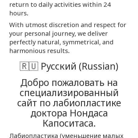
return to daily activities within 24
hours.
With utmost discretion and respect for
your personal journey, we deliver
perfectly natural, symmetrical, and
harmonious results.
🇷🇺 Русский (Russian)
Добро пожаловать на
специализированный
сайт по лабиопластике
доктора Нондаса
Капоситаса.
Лабиопластика (уменьшение малых