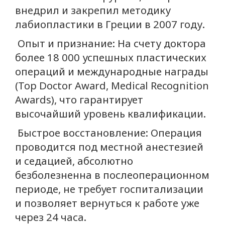
внедрил и закрепил методику
лабиопластики в Греции в 2007 году.
Опыт и признание: На счету доктора
более 18 000 успешных пластических
операций и международные награды
(Top Doctor Award, Medical Recognition
Awards), что гарантирует
высочайший уровень квалификации.
Быстрое восстановление: Операция
проводится под местной анестезией
и седацией, абсолютно
безболезненна в послеоперационном
периоде, не требует госпитализации
и позволяет вернуться к работе уже
через 24 часа.