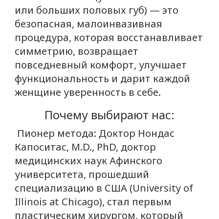
или больших половых губ) — это
безопасная, малоинвазивная
процедура, которая восстанавливает
симметрию, возвращает
повседневный комфорт, улучшает
функциональность и дарит каждой
женщине уверенность в себе.
Почему выбирают нас:
Пионер метода: Доктор Нондас
Капоситас, M.D., PhD, доктор
медицинских наук Афинского
университета, прошедший
специализацию в США (University of
Illinois at Chicago), стал первым
пластическим хирургом, который